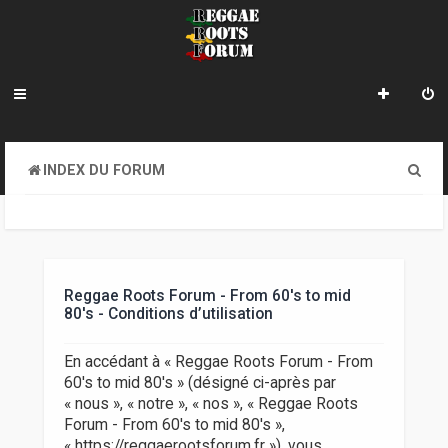
R
INDEX DU FORUM
e
c
h
e
Reggae Roots Forum - From 60's to mid
80's - Conditions d’utilisation
r
c
En accédant à « Reggae Roots Forum - From
60's to mid 80's » (désigné ci-après par
h
« nous », « notre », « nos », « Reggae Roots
e
Forum - From 60's to mid 80's »,
« https://reggaerootsforum.fr »), vous