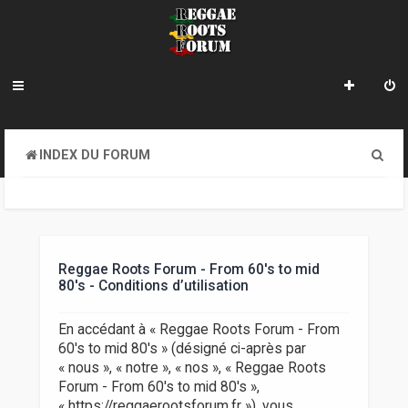
R
INDEX DU FORUM
e
c
h
e
Reggae Roots Forum - From 60's to mid
80's - Conditions d’utilisation
r
c
En accédant à « Reggae Roots Forum - From
60's to mid 80's » (désigné ci-après par
h
« nous », « notre », « nos », « Reggae Roots
e
Forum - From 60's to mid 80's »,
« https://reggaerootsforum.fr »), vous