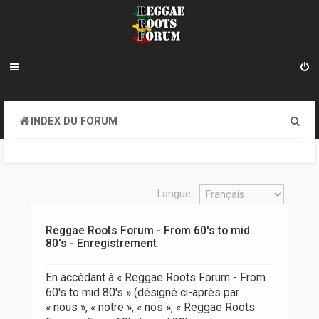
R
INDEX DU FORUM
e
c
h
Langue :
e
Reggae Roots Forum - From 60's to mid
r
80's - Enregistrement
c
h
En accédant à « Reggae Roots Forum - From
60's to mid 80's » (désigné ci-après par
e
« nous », « notre », « nos », « Reggae Roots