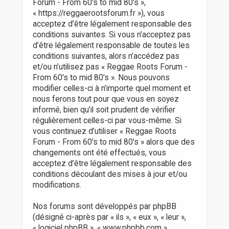
r
Forum - From 60's to mid 80's »,
« https://reggaerootsforum.fr »), vous
acceptez d’être légalement responsable des
conditions suivantes. Si vous n’acceptez pas
d’être légalement responsable de toutes les
conditions suivantes, alors n’accédez pas
et/ou n’utilisez pas « Reggae Roots Forum -
From 60's to mid 80's ». Nous pouvons
modifier celles-ci à n’importe quel moment et
nous ferons tout pour que vous en soyez
informé, bien qu’il soit prudent de vérifier
régulièrement celles-ci par vous-même. Si
vous continuez d’utiliser « Reggae Roots
Forum - From 60's to mid 80's » alors que des
changements ont été effectués, vous
acceptez d’être légalement responsable des
conditions découlant des mises à jour et/ou
modifications.
Nos forums sont développés par phpBB
(désigné ci-après par « ils », « eux », « leur »,
« logiciel phpBB », « www.phpbb.com »,