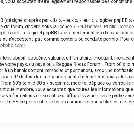
, vous acceptez d’être légalement responsable des conditions 
ésigné ci-après par « ils », « eux », « leur », « logiciel phpBB 
bre de forum, déclaré sous la licence «
GNU General Public License
hpbb.com
. Le logiciel phpBB facilite seulement les discussions s
 ou n’acceptons pas comme contenu ou conduite permis. Pour de
.phpbb.com/
.
tenu abusif, obscène, vulgaire, diffamatoire, choquant, menaçant,
 de votre pays, du pays où « Reggae Roots Forum - From 60's to m
er à un bannissement immédiat et permanent, avec une notificatio
resses IP de tous les messages sont enregistrées pour aider au
om 60's to mid 80's » supprime, modifie, déplace ou verrouille n
tant que membre, vous acceptez que toutes les informations que
ces informations ne soient pas diffusées à une tierce partie sa
 ni phpBB ne pourront être tenus comme responsables en cas de t