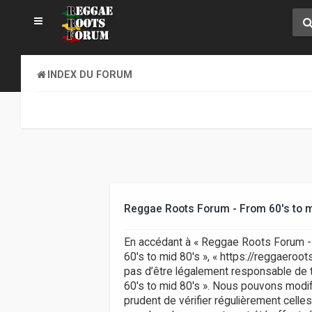
INDEX DU FORUM
Reggae Roots Forum - From 60's to m
En accédant à « Reggae Roots Forum - F
60's to mid 80's », « https://reggaero
pas d’être légalement responsable de t
60's to mid 80's ». Nous pouvons modifi
prudent de vérifier régulièrement celle