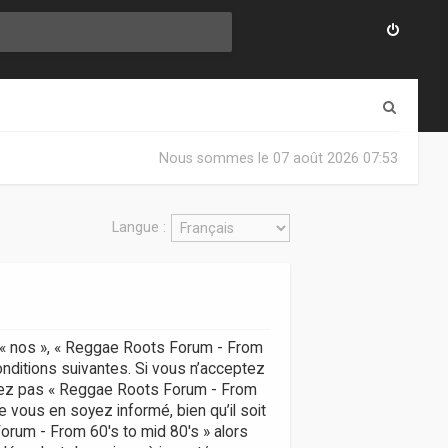
R
e
Nous sommes le 07 août 2026 07:53
c
h
Langue :
e
r
c
h
, « nos », « Reggae Roots Forum - From
e
onditions suivantes. Si vous n’acceptez
r
lisez pas « Reggae Roots Forum - From
 vous en soyez informé, bien qu’il soit
Forum - From 60's to mid 80's » alors