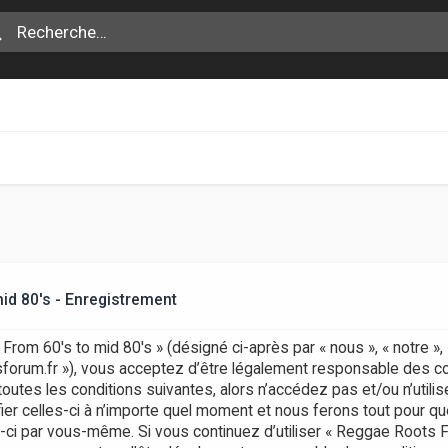
id 80's - Enregistrement
rom 60's to mid 80's » (désigné ci-après par « nous », « notre »
otsforum.fr »), vous acceptez d’être légalement responsable des c
outes les conditions suivantes, alors n’accédez pas et/ou n’uti
er celles-ci à n’importe quel moment et nous ferons tout pour que
s-ci par vous-même. Si vous continuez d’utiliser « Reggae Roots 