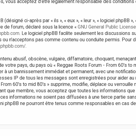
, vous acceptez d’être légalement responsable des conditions 
ésigné ci-après par « ils », « eux », « leur », « logiciel phpBB 
bre de forum, déclaré sous la licence «
GNU General Public License
hpbb.com
. Le logiciel phpBB facilite seulement les discussions s
 ou n’acceptons pas comme contenu ou conduite permis. Pour de
.phpbb.com/
.
tenu abusif, obscène, vulgaire, diffamatoire, choquant, menaçant,
 de votre pays, du pays où « Reggae Roots Forum - From 60's to m
er à un bannissement immédiat et permanent, avec une notificatio
resses IP de tous les messages sont enregistrées pour aider au
om 60's to mid 80's » supprime, modifie, déplace ou verrouille n
tant que membre, vous acceptez que toutes les informations que
ces informations ne soient pas diffusées à une tierce partie sa
 ni phpBB ne pourront être tenus comme responsables en cas de t