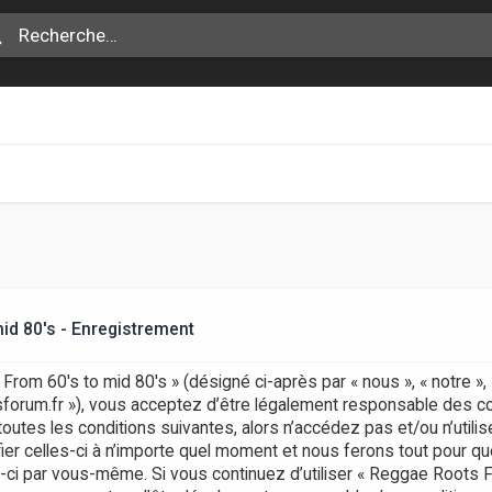
id 80's - Enregistrement
rom 60's to mid 80's » (désigné ci-après par « nous », « notre »
otsforum.fr »), vous acceptez d’être légalement responsable des c
outes les conditions suivantes, alors n’accédez pas et/ou n’uti
er celles-ci à n’importe quel moment et nous ferons tout pour que
s-ci par vous-même. Si vous continuez d’utiliser « Reggae Roots 