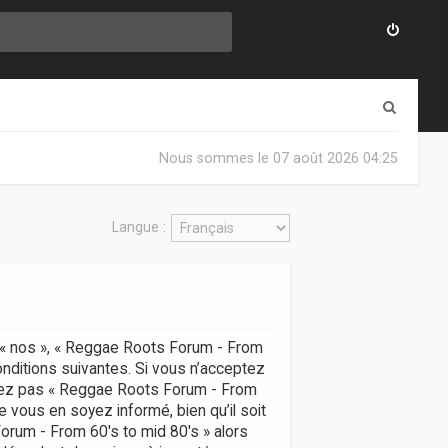
R
e
Nous sommes le 07 août 2026 04:25
c
h
Langue :
e
r
c
h
, « nos », « Reggae Roots Forum - From
e
onditions suivantes. Si vous n’acceptez
r
lisez pas « Reggae Roots Forum - From
 vous en soyez informé, bien qu’il soit
Forum - From 60's to mid 80's » alors