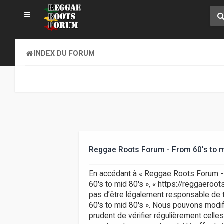
INDEX DU FORUM
Reggae Roots Forum - From 60's to m
En accédant à « Reggae Roots Forum - F
60's to mid 80's », « https://reggaero
pas d’être légalement responsable de t
60's to mid 80's ». Nous pouvons modifi
prudent de vérifier régulièrement celle