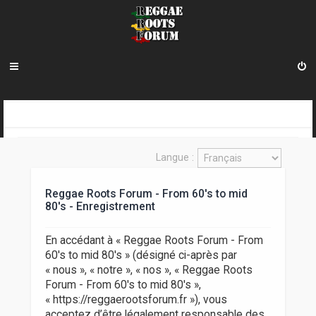
R
INDEX DU FORUM
e
Langue :
c
h
Reggae Roots Forum - From 60's to mid
80's - Enregistrement
e
r
En accédant à « Reggae Roots Forum - From
c
60's to mid 80's » (désigné ci-après par
« nous », « notre », « nos », « Reggae Roots
h
Forum - From 60's to mid 80's »,
e
« https://reggaerootsforum.fr »), vous
acceptez d’être légalement responsable des