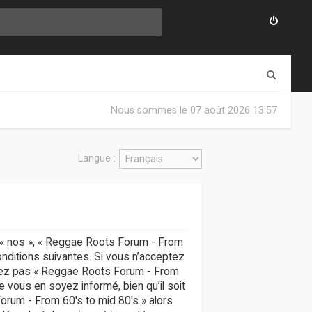
R
e
Nous sommes le 07 août 2026 13:57
c
h
Langue :
e
r
c
h
, « nos », « Reggae Roots Forum - From
e
onditions suivantes. Si vous n’acceptez
r
lisez pas « Reggae Roots Forum - From
 vous en soyez informé, bien qu’il soit
Forum - From 60's to mid 80's » alors