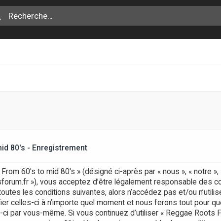
id 80's - Enregistrement
rom 60's to mid 80's » (désigné ci-après par « nous », « notre »
otsforum.fr »), vous acceptez d’être légalement responsable des c
outes les conditions suivantes, alors n’accédez pas et/ou n’uti
er celles-ci à n’importe quel moment et nous ferons tout pour que
s-ci par vous-même. Si vous continuez d’utiliser « Reggae Roots 