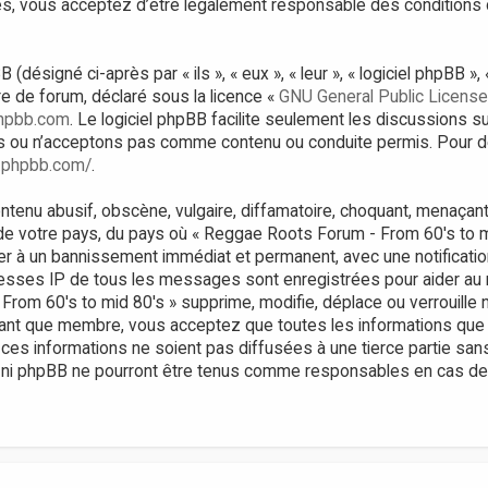
, vous acceptez d’être légalement responsable des conditions 
ésigné ci-après par « ils », « eux », « leur », « logiciel phpBB 
bre de forum, déclaré sous la licence «
GNU General Public License
hpbb.com
. Le logiciel phpBB facilite seulement les discussions s
 ou n’acceptons pas comme contenu ou conduite permis. Pour de
.phpbb.com/
.
tenu abusif, obscène, vulgaire, diffamatoire, choquant, menaçant,
 de votre pays, du pays où « Reggae Roots Forum - From 60's to m
er à un bannissement immédiat et permanent, avec une notificatio
resses IP de tous les messages sont enregistrées pour aider au
om 60's to mid 80's » supprime, modifie, déplace ou verrouille n
tant que membre, vous acceptez que toutes les informations que
ces informations ne soient pas diffusées à une tierce partie sa
 ni phpBB ne pourront être tenus comme responsables en cas de t