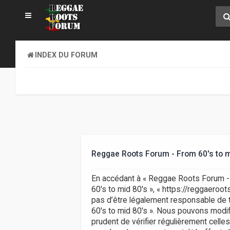
INDEX DU FORUM
Reggae Roots Forum - From 60's to m
En accédant à « Reggae Roots Forum - F
60's to mid 80's », « https://reggaero
pas d’être légalement responsable de t
60's to mid 80's ». Nous pouvons modifi
prudent de vérifier régulièrement celle