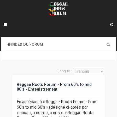
R
INDEX DU FORUM
e
c
h
Langue :
e
Reggae Roots Forum - From 60's to mid
r
80's - Enregistrement
c
h
En accédant à « Reggae Roots Forum - From
60's to mid 80's » (désigné ci-après par
e
« nous », « notre », « nos », « Reggae Roots