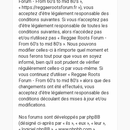
r
Forum - From 60's to mid 80's »,
« https://reggaerootsforum.fr »), vous
acceptez d’être légalement responsable des
conditions suivantes. Si vous n’acceptez pas
d’être légalement responsable de toutes les
conditions suivantes, alors n’accédez pas
et/ou n’utilisez pas « Reggae Roots Forum -
From 60's to mid 80's ». Nous pouvons
modifier celles-ci à n’importe quel moment et
nous ferons tout pour que vous en soyez
informé, bien qu’il soit prudent de vérifier
régulièrement celles-ci par vous-même. Si
vous continuez d’utiliser « Reggae Roots
Forum - From 60's to mid 80's » alors que des
changements ont été effectués, vous
acceptez d’être légalement responsable des
conditions découlant des mises à jour et/ou
modifications.
Nos forums sont développés par phpBB
(désigné ci-après par « ils », « eux », « leur »,
« logiciel phpBB », « www.phpbb.com »,