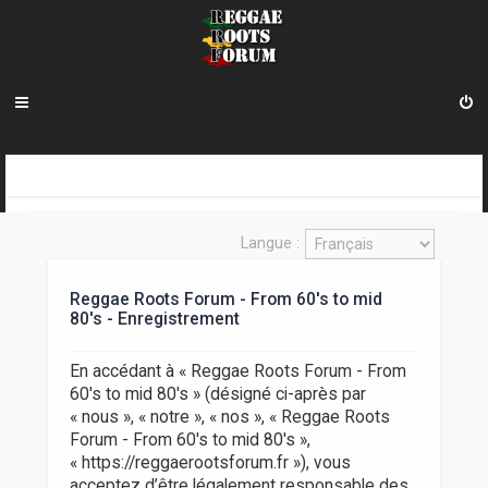
R
INDEX DU FORUM
e
Langue :
c
h
Reggae Roots Forum - From 60's to mid
80's - Enregistrement
e
r
En accédant à « Reggae Roots Forum - From
c
60's to mid 80's » (désigné ci-après par
« nous », « notre », « nos », « Reggae Roots
h
Forum - From 60's to mid 80's »,
e
« https://reggaerootsforum.fr »), vous
acceptez d’être légalement responsable des