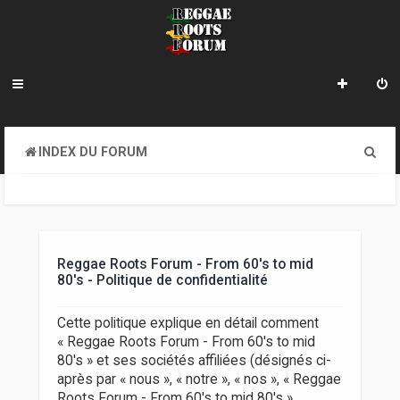
R
INDEX DU FORUM
e
c
h
e
Reggae Roots Forum - From 60's to mid
80's - Politique de confidentialité
r
c
Cette politique explique en détail comment
« Reggae Roots Forum - From 60's to mid
h
80's » et ses sociétés affiliées (désignés ci-
e
après par « nous », « notre », « nos », « Reggae
Roots Forum - From 60's to mid 80's »,