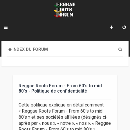
R
INDEX DU FORUM
e
c
h
e
Reggae Roots Forum - From 60's to mid
80's - Politique de confidentialité
r
c
Cette politique explique en détail comment
« Reggae Roots Forum - From 60's to mid
h
80's » et ses sociétés affiliées (désignés ci-
e
après par « nous », « notre », « nos », « Reggae
Roots Forum - From 60's to mid 80's »,