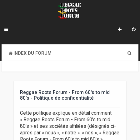
R
INDEX DU FORUM
e
c
h
e
Reggae Roots Forum - From 60's to mid
80's - Politique de confidentialité
r
c
Cette politique explique en détail comment
« Reggae Roots Forum - From 60's to mid
h
80's » et ses sociétés affiliées (désignés ci-
e
après par « nous », « notre », « nos », « Reggae
Roots Forum - From 60's to mid 80's »,