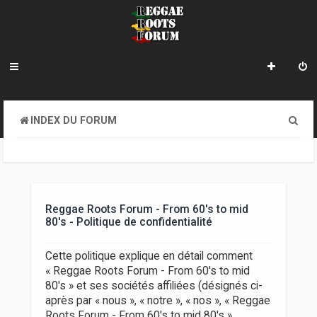
R
INDEX DU FORUM
e
c
h
e
Reggae Roots Forum - From 60's to mid
80's - Politique de confidentialité
r
c
Cette politique explique en détail comment
« Reggae Roots Forum - From 60's to mid
h
80's » et ses sociétés affiliées (désignés ci-
e
après par « nous », « notre », « nos », « Reggae
Roots Forum - From 60's to mid 80's »,