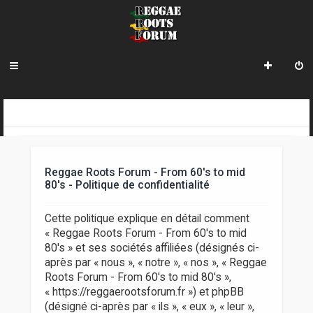
R
INDEX DU FORUM
e
c
Reggae Roots Forum - From 60's to mid
h
80's - Politique de confidentialité
e
Cette politique explique en détail comment
r
« Reggae Roots Forum - From 60's to mid
80's » et ses sociétés affiliées (désignés ci-
c
après par « nous », « notre », « nos », « Reggae
h
Roots Forum - From 60's to mid 80's »,
« https://reggaerootsforum.fr ») et phpBB
e
(désigné ci-après par « ils », « eux », « leur »,