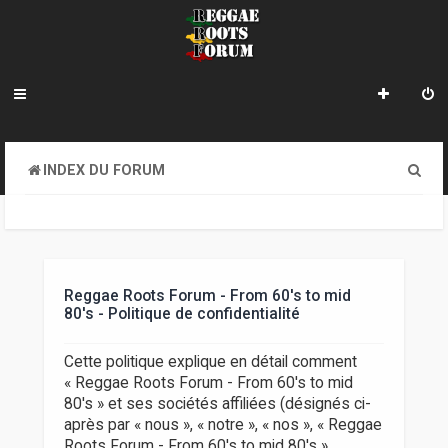
R
INDEX DU FORUM
e
c
h
e
Reggae Roots Forum - From 60's to mid
80's - Politique de confidentialité
r
c
Cette politique explique en détail comment
« Reggae Roots Forum - From 60's to mid
h
80's » et ses sociétés affiliées (désignés ci-
e
après par « nous », « notre », « nos », « Reggae
Roots Forum - From 60's to mid 80's »,