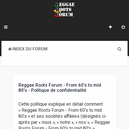
R
INDEX DU FORUM
e
c
h
e
Reggae Roots Forum - From 60's to mid
80's - Politique de confidentialité
r
c
Cette politique explique en détail comment
« Reggae Roots Forum - From 60's to mid
h
80's » et ses sociétés affiliées (désignés ci-
e
après par « nous », « notre », « nos », « Reggae
Roots Forum - From 60's to mid 80's »,