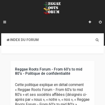
R
INDEX DU FORUM
e
c
h
e
Reggae Roots Forum - From 60's to mid
80's - Politique de confidentialité
r
c
Cette politique explique en détail comment
« Reggae Roots Forum - From 60's to mid
h
80's » et ses sociétés affiliées (désignés ci-
e
après par « nous », « notre », « nos », « Reggae
Roots Forum - From 60's to mid 80's »,