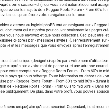
ci-après par « session-id »), qui vous sont automatiquement assign
iguerez sur les sujets de « Reggae Roots Forum - From 60's to mid
ez lus, ce qui améliore votre navigation sur le forum.
ies externes au logiciel phpBB tout en naviguant sur « Reggae R
 du document qui est prévu pour couvrir seulement les pages cré
ue vous nous envoyez et que nous collectons. Ceci peut être, et n’
(désignée ci-après par « messages invités »), l’enregistrement su
ompte ») et les messages que vous envoyez après l’enregistrement
dentifiant unique (désigné ci-après par « votre nom d’utilisateur
gné ci-après par « votre mot de passe »), et une adresse courriel
ons pour votre compte sur « Reggae Roots Forum - From 60's to mid
s le pays qui nous héberge. Toute information en-dehors de votre
uise par « Reggae Roots Forum - From 60's to mid 80's » durant l
crétion de « Reggae Roots Forum - From 60's to mid 80's ». Dans to
hée publiquement. De plus, dans votre profil, vous pouvez souscri
 à sens unique) afin qu’il soit sécurisé. Cependant, il est reco