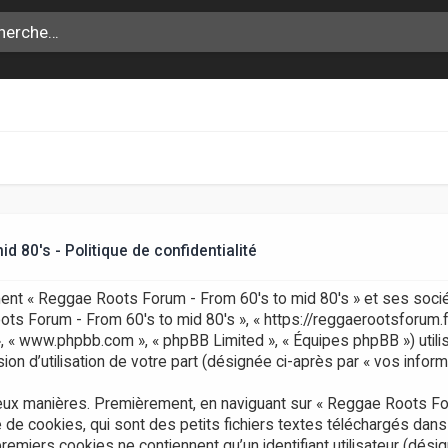
 80's - Politique de confidentialité
ment « Reggae Roots Forum - From 60's to mid 80's » et ses socié
Roots Forum - From 60's to mid 80's », « https://reggaerootsforum.
pBB », « www.phpbb.com », « phpBB Limited », « Équipes phpBB ») util
on d’utilisation de votre part (désignée ci-après par « vos inform
eux manières. Premièrement, en naviguant sur « Reggae Roots For
 de cookies, qui sont des petits fichiers textes téléchargés dans
remiers cookies ne contiennent qu’un identifiant utilisateur (désig