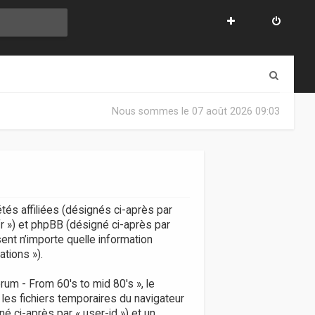
R
e
Nous sommes le 07 août 2026 09:03
c
h
e
r
c
tés affiliées (désignés ci-après par
fr ») et phpBB (désigné ci-après par
h
isent n’importe quelle information
e
ations »).
r
um - From 60's to mid 80's », le
 les fichiers temporaires du navigateur
né ci-après par « user-id ») et un