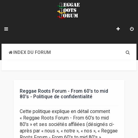
R
INDEX DU FORUM
e
c
h
e
Reggae Roots Forum - From 60's to mid
80's - Politique de confidentialité
r
c
Cette politique explique en détail comment
« Reggae Roots Forum - From 60's to mid
h
80's » et ses sociétés affiliées (désignés ci-
e
après par « nous », « notre », « nos », « Reggae
Roots Forum - From 60's to mid 80's »,