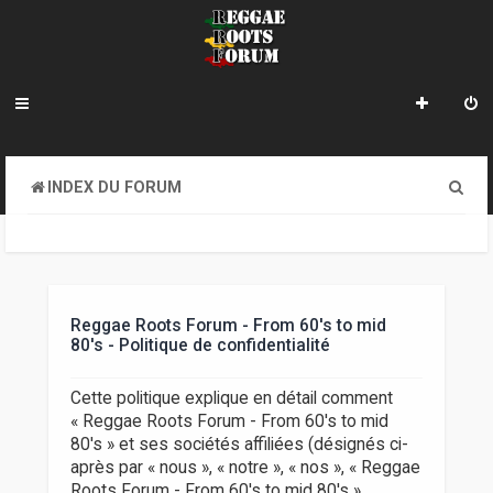
R
INDEX DU FORUM
e
c
h
e
Reggae Roots Forum - From 60's to mid
80's - Politique de confidentialité
r
c
Cette politique explique en détail comment
« Reggae Roots Forum - From 60's to mid
h
80's » et ses sociétés affiliées (désignés ci-
e
après par « nous », « notre », « nos », « Reggae
Roots Forum - From 60's to mid 80's »,