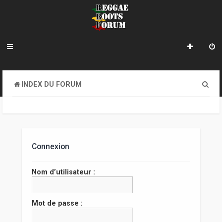
R
INDEX DU FORUM
e
c
h
e
Connexion
r
Nom d’utilisateur :
c
h
Mot de passe :
e