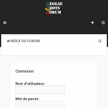
R
INDEX DU FORUM
e
c
h
e
Connexion
r
Nom d’utilisateur :
c
h
Mot de passe :
e