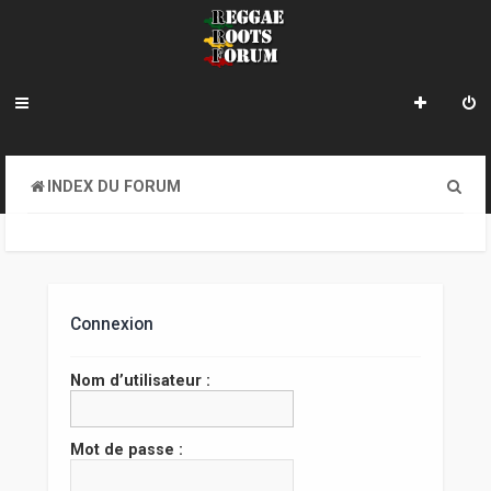
R
INDEX DU FORUM
e
c
h
e
Connexion
r
Nom d’utilisateur :
c
h
Mot de passe :
e