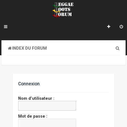
R
INDEX DU FORUM
e
c
h
e
Connexion
r
Nom d’utilisateur :
c
h
Mot de passe :
e