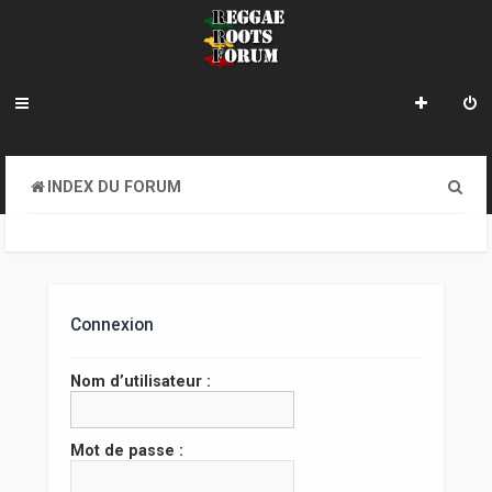
R
INDEX DU FORUM
e
c
h
e
Connexion
r
Nom d’utilisateur :
c
h
Mot de passe :
e