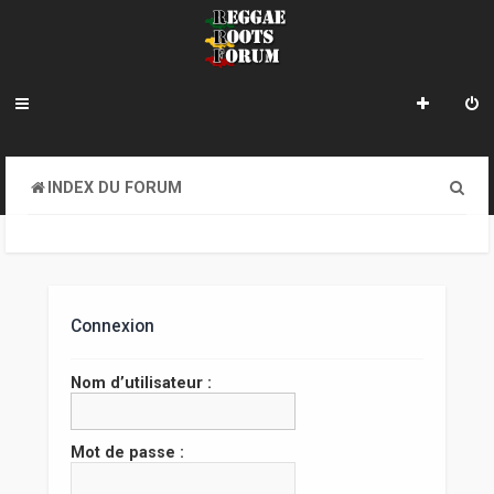
R
INDEX DU FORUM
e
c
h
e
Connexion
r
Nom d’utilisateur :
c
h
Mot de passe :
e