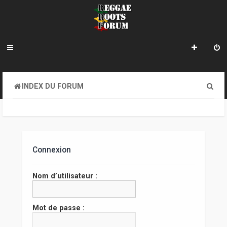
R
INDEX DU FORUM
e
c
h
e
Connexion
r
Nom d’utilisateur :
c
h
Mot de passe :
e