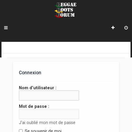
R
INDEX DU FORUM
e
c
Connexion
h
e
Nom d’utilisateur :
r
c
Mot de passe :
h
J’ai oublié mon mot de passe
e
Se souvenir de moi