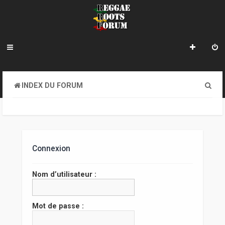
R
INDEX DU FORUM
e
c
h
e
Connexion
r
Nom d’utilisateur :
c
h
Mot de passe :
e