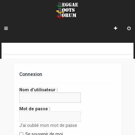
R
INDEX DU FORUM
e
c
Connexion
h
e
Nom d’utilisateur :
r
c
Mot de passe :
h
J’ai oublié mon mot de passe
e
Se souvenir de moi