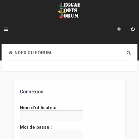
R
INDEX DU FORUM
e
c
h
e
Connexion
r
Nom d’utilisateur :
c
h
Mot de passe :
e