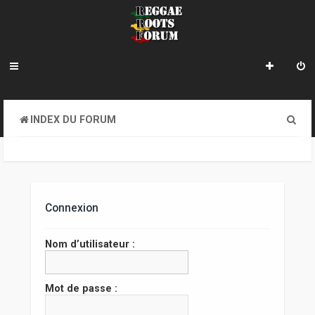
R
INDEX DU FORUM
e
c
h
e
Connexion
r
Nom d’utilisateur :
c
h
Mot de passe :
e