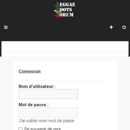
R
INDEX DU FORUM
e
c
Connexion
h
e
Nom d’utilisateur :
r
c
Mot de passe :
h
J’ai oublié mon mot de passe
e
Se souvenir de moi