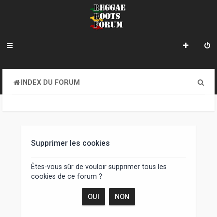
R
INDEX DU FORUM
e
c
h
e
Supprimer les cookies
r
Êtes-vous sûr de vouloir supprimer tous les
c
cookies de ce forum ?
h
e