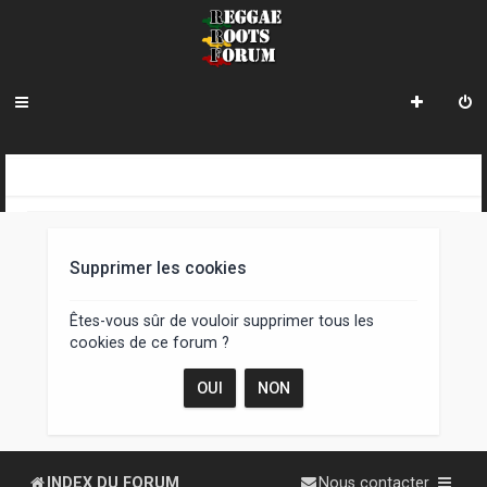
R
INDEX DU FORUM
e
c
Supprimer les cookies
h
e
Êtes-vous sûr de vouloir supprimer tous les
cookies de ce forum ?
r
c
h
e
INDEX DU FORUM
Nous contacter