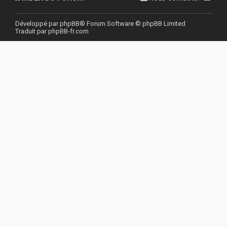
r
Développé par
phpBB
® Forum Software © phpBB Limited
Traduit par
phpBB-fr.com