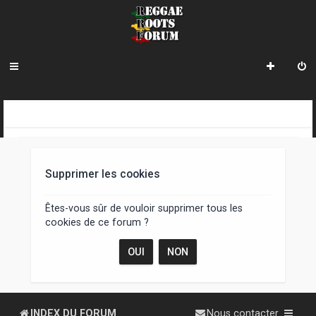
R
INDEX DU FORUM
e
c
Supprimer les cookies
h
e
Êtes-vous sûr de vouloir supprimer tous les
cookies de ce forum ?
r
c
h
e
INDEX DU FORUM
Nous contacter