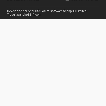
r
Développé par
phpBB
® Forum Software © phpBB Limited
Traduit par
phpBB-fr.com