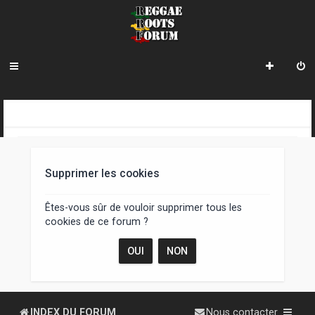
R
INDEX DU FORUM
e
c
Supprimer les cookies
h
e
Êtes-vous sûr de vouloir supprimer tous les
cookies de ce forum ?
r
c
h
e
INDEX DU FORUM
Nous contacter