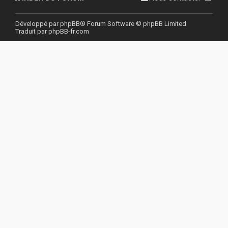
r
Développé par
phpBB
® Forum Software © phpBB Limited
Traduit par
phpBB-fr.com