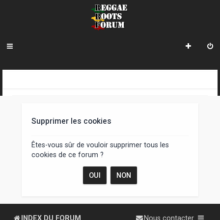
R
INDEX DU FORUM
e
c
Supprimer les cookies
h
e
Êtes-vous sûr de vouloir supprimer tous les
cookies de ce forum ?
r
c
h
e
INDEX DU FORUM
Nous contacter