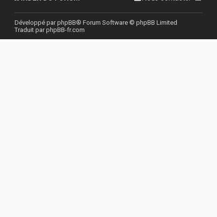
r
Développé par
phpBB
® Forum Software © phpBB Limited
Traduit par
phpBB-fr.com