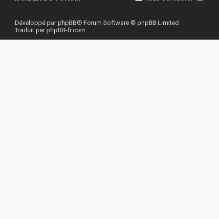
r
Développé par
phpBB
® Forum Software © phpBB Limited
Traduit par
phpBB-fr.com