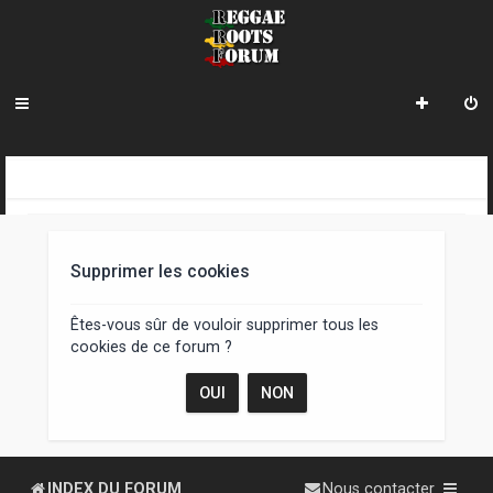
R
INDEX DU FORUM
e
c
Supprimer les cookies
h
e
Êtes-vous sûr de vouloir supprimer tous les
cookies de ce forum ?
r
c
h
e
INDEX DU FORUM
Nous contacter