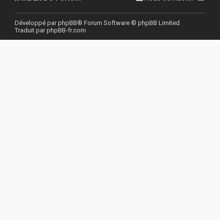
r
Développé par
phpBB
® Forum Software © phpBB Limited
Traduit par
phpBB-fr.com