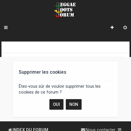
R
INDEX DU FORUM
e
c
Supprimer les cookies
h
e
Êtes-vous sûr de vouloir supprimer tous les
cookies de ce forum ?
r
c
h
e
INDEX DU FORUM
Nous contacter