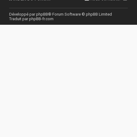
r
Développé par
phpBB
® Forum Software © phpBB Limited
Traduit par
phpBB-fr.com