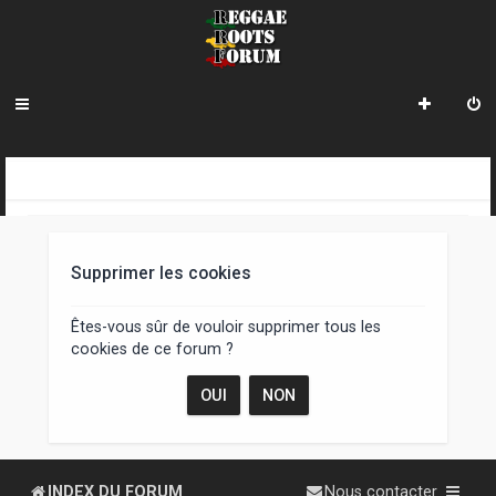
R
INDEX DU FORUM
e
c
Supprimer les cookies
h
e
Êtes-vous sûr de vouloir supprimer tous les
cookies de ce forum ?
r
c
h
e
INDEX DU FORUM
Nous contacter