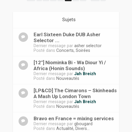
r
Sujets
Earl Sixteen Duke DUB Asher
Selector ...
Dernier message par
asher selector
Posté dans
Concerts, Soirées
[12"] Niominka Bi - Wa Diour Yi /
Africa (Honin Sounds)
Dernier message par
Jah Breizh
Posté dans
Nouveautés
[LP&CD] The Cimarons ‎– Skinheads
A Mash Up London Town
Dernier message par
Jah Breizh
Posté dans
Nouveautés
Bravo en France = mixing services
Dernier message par
gbougard
Posté dans
Actualité, Divers...