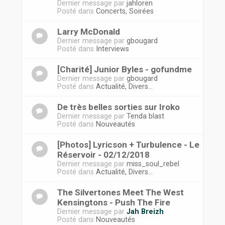
Dernier message par
jahloren
Posté dans
Concerts, Soirées
Larry McDonald
Dernier message par
gbougard
Posté dans
Interviews
[Charité] Junior Byles - gofundme
Dernier message par
gbougard
Posté dans
Actualité, Divers...
De très belles sorties sur Iroko
Dernier message par
Tenda blast
Posté dans
Nouveautés
[Photos] Lyricson + Turbulence - Le
Réservoir - 02/12/2018
Dernier message par
miss_soul_rebel
Posté dans
Actualité, Divers...
The Silvertones Meet The West
Kensingtons - Push The Fire
Dernier message par
Jah Breizh
Posté dans
Nouveautés