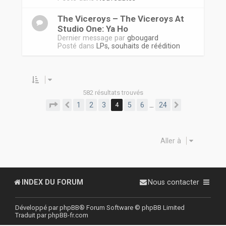
The Viceroys ‎– The Viceroys At
Studio One: Ya Ho
Dernier message par
gbougard
Posté dans
LPs, souhaits de réédition
582 résultats trouvés
Page
4
sur
24
1
2
3
4
5
6
24
…
Précédente
Suivante
Aller à
INDEX DU FORUM
Nous contacter
Développé par
phpBB
® Forum Software © phpBB Limited
Traduit par
phpBB-fr.com