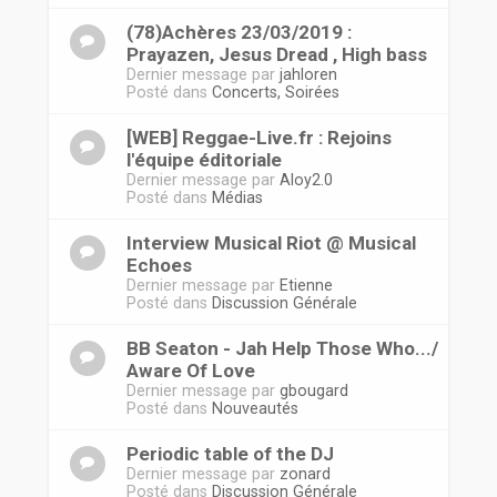
(78)Achères 23/03/2019 :
Prayazen, Jesus Dread , High bass
Dernier message par
jahloren
Posté dans
Concerts, Soirées
[WEB] Reggae-Live.fr : Rejoins
l'équipe éditoriale
Dernier message par
Aloy2.0
Posté dans
Médias
Interview Musical Riot @ Musical
Echoes
Dernier message par
Etienne
Posté dans
Discussion Générale
BB Seaton - Jah Help Those Who.../
Aware Of Love
Dernier message par
gbougard
Posté dans
Nouveautés
Periodic table of the DJ
Dernier message par
zonard
Posté dans
Discussion Générale