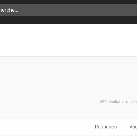
582 résultats trouvé
che avancée
Réponses
Vu