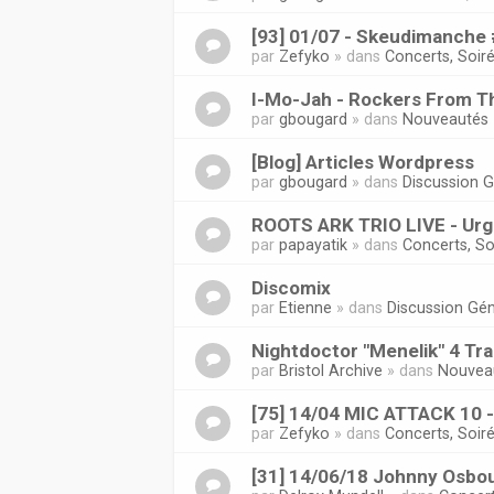
[93] 01/07 - Skeudimanche 
par
Zefyko
» dans
Concerts, Soir
I-Mo-Jah - Rockers From T
par
gbougard
» dans
Nouveautés
[Blog] Articles Wordpress
par
gbougard
» dans
Discussion 
ROOTS ARK TRIO LIVE - Urg
par
papayatik
» dans
Concerts, So
Discomix
par
Etienne
» dans
Discussion Gén
Nightdoctor "Menelik" 4 Tr
par
Bristol Archive
» dans
Nouvea
[75] 14/04 MIC ATTACK 10 - 
par
Zefyko
» dans
Concerts, Soir
[31] 14/06/18 Johnny Osbou