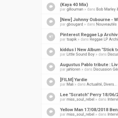
(Kaya 40 Mix)
par
gillouman
» dans
Bob Marley 
[New] Johnny Osbourne - Wor
par
gbougard
» dans
Nouveautés
Pinterest Reggae Lp Archi
par
tsapik
» dans
Reggae LP Arch
kiddus I New Album "Stick t
par
Little Sound Boy
» dans
Discu
Augustus Pablo tribute : Liv
par
jahloren
» dans
Discussion Gé
[FILM] Yardie
par
Mali
» dans
Actualité, Divers...
Lee "Scratch" Perry 18/06/
par
miss_soul_rebel
» dans
Inter
Yellow Man 17/08/2018 Ben
par
miss_soul_rebel
» dans
Inter