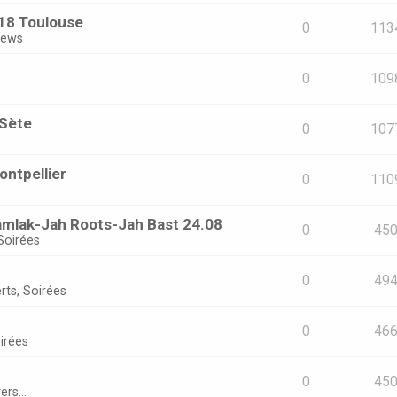
18 Toulouse
0
113
views
0
109
 Sète
0
107
ontpellier
0
110
a amlak-Jah Roots-Jah Bast 24.08
0
45
Soirées
0
49
rts, Soirées
0
46
irées
0
45
ers...