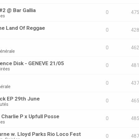
#2 @ Bar Gallia
0
47
ées
he Land Of Reggae
0
42
0
46
Générale
ence Disk - GENEVE 21/05
0
48
irées
0
43
érale
ack EP 29th June
0
46
utés
Charlie P x Upfull Posse
0
48
ées
rne w. Lloyd Parks Rio Loco Fest
0
48