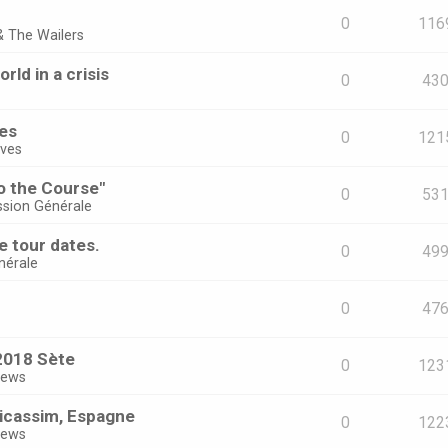
0
116
& The Wailers
ld in a crisis
0
43
ves
0
121
ives
o the Course"
0
53
ssion Générale
e tour dates.
0
49
nérale
0
47
2018 Sète
0
123
views
icassim, Espagne
0
122
views