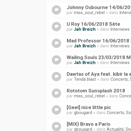
Johnny Osbourne 14/06/20
par
miss_soul_rebel
» dans
Inter
U Roy 16/06/2018 Sète
par
Jah Breizh
» dans
Interviews
Mad Professor 16/06/2018
par
Jah Breizh
» dans
Interviews
Wailing Souls 23/03/2018 M
par
Jah Breizh
» dans
Interviews
Dawtas of Aya feat. kibir l
par
Tenda blast
» dans
Concerts, 
Rototom Sunsplash 2018
par
miss_soul_rebel
» dans
Conce
[Geel] nice little pic
par
gbougard
» dans
Concerts, So
[MIX} Bravo a Paris
par
gbougard
» dans
Actualité, Div