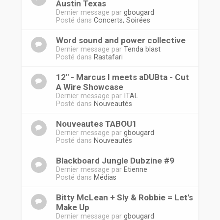
Austin Texas
Dernier message par
gbougard
Posté dans
Concerts, Soirées
Word sound and power collective
Dernier message par
Tenda blast
Posté dans
Rastafari
12'' - Marcus I meets aDUBta - Cut
A Wire Showcase
Dernier message par
ITAL
Posté dans
Nouveautés
Nouveautes TABOU1
Dernier message par
gbougard
Posté dans
Nouveautés
Blackboard Jungle Dubzine #9
Dernier message par
Etienne
Posté dans
Médias
Bitty McLean + Sly & Robbie = Let's
Make Up
Dernier message par
gbougard