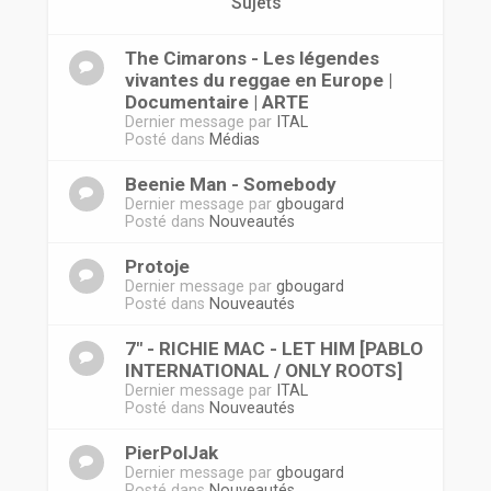
r
Sujets
The Cimarons - Les légendes
vivantes du reggae en Europe |
Documentaire | ARTE
Dernier message par
ITAL
Posté dans
Médias
Beenie Man - Somebody
Dernier message par
gbougard
Posté dans
Nouveautés
Protoje
Dernier message par
gbougard
Posté dans
Nouveautés
7" - RICHIE MAC - LET HIM [PABLO
INTERNATIONAL / ONLY ROOTS]
Dernier message par
ITAL
Posté dans
Nouveautés
PierPolJak
Dernier message par
gbougard
Posté dans
Nouveautés