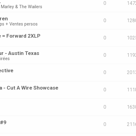
.
0
147
 Marley & The Wailers
oren
0
128
ps + Ventes persos
e = Forward 2XLP
0
102
r - Austin Texas
0
119
irées
ective
0
201
ta - Cut A Wire Showcase
0
111
0
163
 #9
0
211