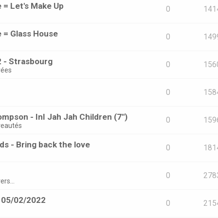
e = Let's Make Up
0
141
e = Glass House
0
149
 - Strasbourg
0
156
rées
0
158
mpson - InI Jah Jah Children (7")
0
159
eautés
s - Bring back the love
0
181
0
278
ers...
- 05/02/2022
0
215