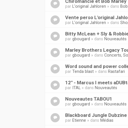
Chiromancie et Bob Marley 
par
L'original Jahloren
» dans
Bob
Vente perso L'original Jahl
par
L'original Jahloren
» dans
Sho
Bitty McLean + Sly & Robbi
par
gbougard
» dans
Nouveautés
Marley Brothers Legacy Tou
par
gbougard
» dans
Concerts, So
Word sound and power coll
par
Tenda blast
» dans
Rastafari
12'' - Marcus I meets aDUB
par
ITAL
» dans
Nouveautés
Nouveautes TABOU1
par
gbougard
» dans
Nouveautés
Blackboard Jungle Dubzine
par
Etienne
» dans
Médias