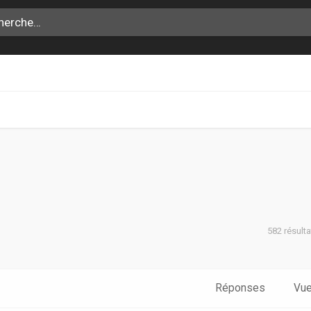
582 résult
che avancée
Réponses
Vu