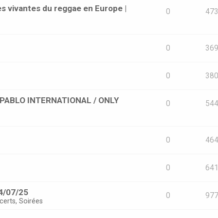
s vivantes du reggae en Europe |
0
47
0
36
0
38
 [PABLO INTERNATIONAL / ONLY
0
54
0
46
0
64
4/07/25
0
97
certs, Soirées