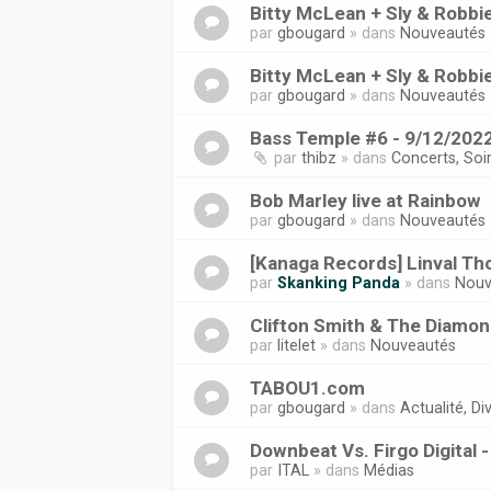
Bitty McLean + Sly & Robbi
par
gbougard
» dans
Nouveautés
Bitty McLean + Sly & Robbi
par
gbougard
» dans
Nouveautés
Bass Temple #6 - 9/12/2022
par
thibz
» dans
Concerts, Soi
Bob Marley live at Rainbow
par
gbougard
» dans
Nouveautés
[Kanaga Records] Linval Tho
par
Skanking Panda
» dans
Nouv
Clifton Smith & The Diamond
par
litelet
» dans
Nouveautés
TABOU1.com
par
gbougard
» dans
Actualité, Div
Downbeat Vs. Firgo Digital 
par
ITAL
» dans
Médias