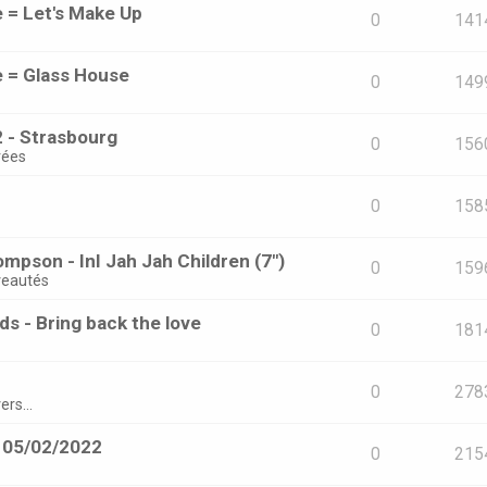
e = Let's Make Up
0
141
e = Glass House
0
149
 - Strasbourg
0
156
rées
0
158
mpson - InI Jah Jah Children (7")
0
159
eautés
s - Bring back the love
0
181
0
278
ers...
- 05/02/2022
0
215