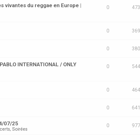
s vivantes du reggae en Europe |
0
47
0
36
0
38
 [PABLO INTERNATIONAL / ONLY
0
54
0
46
0
64
4/07/25
0
97
certs, Soirées