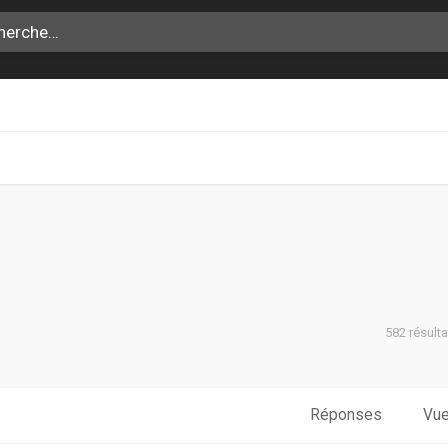
582 résult
che avancée
Réponses
Vu