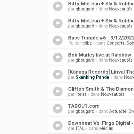
Bitty McLean + Sly & Robbi
par
gbougard
» dans
Nouveautés
Bitty McLean + Sly & Robbi
par
gbougard
» dans
Nouveautés
Bass Temple #6 - 9/12/2022
par
thibz
» dans
Concerts, Soi
Bob Marley live at Rainbow
par
gbougard
» dans
Nouveautés
[Kanaga Records] Linval Tho
par
Skanking Panda
» dans
Nouv
Clifton Smith & The Diamond
par
litelet
» dans
Nouveautés
TABOU1.com
par
gbougard
» dans
Actualité, Div
Downbeat Vs. Firgo Digital 
par
ITAL
» dans
Médias