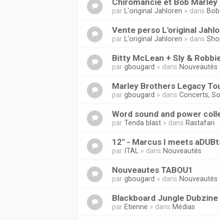
Chiromancie et Bob Marley 
par
L'original Jahloren
» dans
Bob
Vente perso L'original Jahl
par
L'original Jahloren
» dans
Sho
Bitty McLean + Sly & Robbi
par
gbougard
» dans
Nouveautés
Marley Brothers Legacy Tou
par
gbougard
» dans
Concerts, So
Word sound and power coll
par
Tenda blast
» dans
Rastafari
12'' - Marcus I meets aDUB
par
ITAL
» dans
Nouveautés
Nouveautes TABOU1
par
gbougard
» dans
Nouveautés
Blackboard Jungle Dubzine
par
Etienne
» dans
Médias