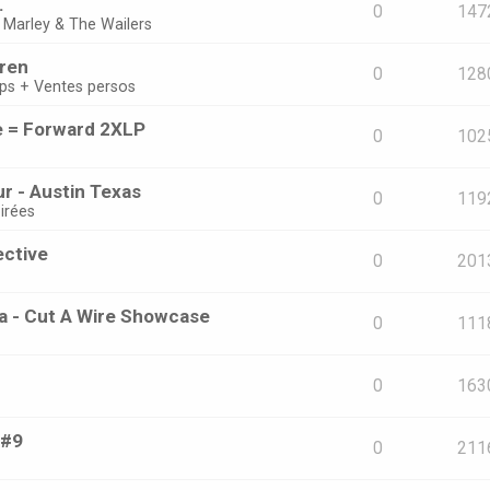
.
0
147
 Marley & The Wailers
oren
0
128
ps + Ventes persos
e = Forward 2XLP
0
102
r - Austin Texas
0
119
irées
ective
0
201
ta - Cut A Wire Showcase
0
111
0
163
 #9
0
211