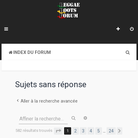
R
INDEX DU FORUM
e
c
h
Sujets sans réponse
e
r
Aller à la recherche avancée
c
Rechercher
Recherche avancée
Affiner la recherche…
h
e
582 résultats trouvés
Page
1
sur
24
1
2
3
4
5
24
…
Suivan