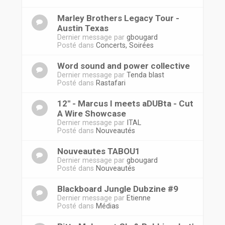
Marley Brothers Legacy Tour -
Austin Texas
Dernier message par
gbougard
Posté dans
Concerts, Soirées
Word sound and power collective
Dernier message par
Tenda blast
Posté dans
Rastafari
12'' - Marcus I meets aDUBta - Cut
A Wire Showcase
Dernier message par
ITAL
Posté dans
Nouveautés
Nouveautes TABOU1
Dernier message par
gbougard
Posté dans
Nouveautés
Blackboard Jungle Dubzine #9
Dernier message par
Etienne
Posté dans
Médias