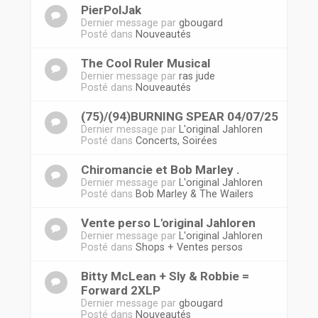
PierPolJak
Dernier message par
gbougard
Posté dans
Nouveautés
The Cool Ruler Musical
Dernier message par
ras jude
Posté dans
Nouveautés
(75)/(94)BURNING SPEAR 04/07/25
Dernier message par
L'original Jahloren
Posté dans
Concerts, Soirées
Chiromancie et Bob Marley .
Dernier message par
L'original Jahloren
Posté dans
Bob Marley & The Wailers
Vente perso L'original Jahloren
Dernier message par
L'original Jahloren
Posté dans
Shops + Ventes persos
Bitty McLean + Sly & Robbie =
Forward 2XLP
Dernier message par
gbougard
Posté dans
Nouveautés