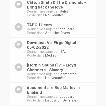
Clifton Smith & The Diamonds -
Bring back the love
Dernier message par
litelet
Posté dans
Nouveautés
TABOU1.com
Dernier message par
gbougard
Posté dans
Actualité, Divers...
Downbeat Vs. Firgo Digital -
05/02/2022
Dernier message par
ITAL
Posté dans
Médias
[Hornin' Sounds] 7" - Lloyd
Charmers - Slavery
Dernier message par
johmontpel
Posté dans
Nouveautés
documentaire Bob Marley in
England
Dernier message par
gbougard
Posté dans
Discussion Générale