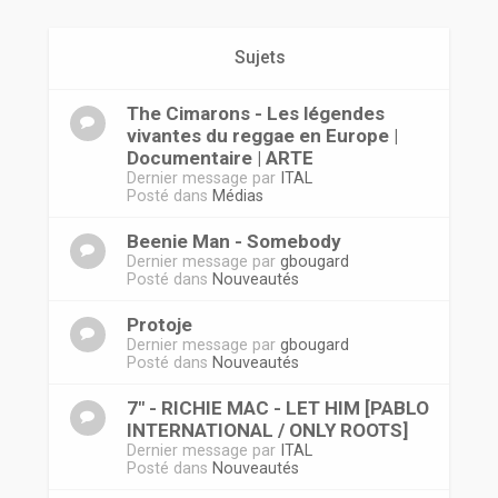
r
Sujets
The Cimarons - Les légendes
vivantes du reggae en Europe |
Documentaire | ARTE
Dernier message par
ITAL
Posté dans
Médias
Beenie Man - Somebody
Dernier message par
gbougard
Posté dans
Nouveautés
Protoje
Dernier message par
gbougard
Posté dans
Nouveautés
7" - RICHIE MAC - LET HIM [PABLO
INTERNATIONAL / ONLY ROOTS]
Dernier message par
ITAL
Posté dans
Nouveautés