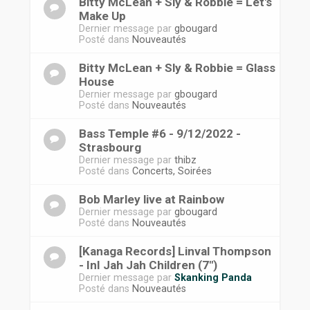
Bitty McLean + Sly & Robbie = Let's
Make Up
Dernier message par
gbougard
Posté dans
Nouveautés
Bitty McLean + Sly & Robbie = Glass
House
Dernier message par
gbougard
Posté dans
Nouveautés
Bass Temple #6 - 9/12/2022 -
Strasbourg
Dernier message par
thibz
Posté dans
Concerts, Soirées
Bob Marley live at Rainbow
Dernier message par
gbougard
Posté dans
Nouveautés
[Kanaga Records] Linval Thompson
- InI Jah Jah Children (7")
Dernier message par
Skanking Panda
Posté dans
Nouveautés