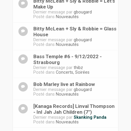
Bitty McLean + Sly & Robbie = Let's
Make Up
Dernier message par
gbougard
Posté dans
Nouveautés
Bitty McLean + Sly & Robbie = Glass
House
Dernier message par
gbougard
Posté dans
Nouveautés
Bass Temple #6 - 9/12/2022 -
Strasbourg
Dernier message par
thibz
Posté dans
Concerts, Soirées
Bob Marley live at Rainbow
Dernier message par
gbougard
Posté dans
Nouveautés
[Kanaga Records] Linval Thompson
- InI Jah Jah Children (7")
Dernier message par
Skanking Panda
Posté dans
Nouveautés