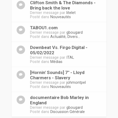
Clifton Smith & The Diamonds -
Bring back the love
Dernier message par
litelet
Posté dans
Nouveautés
TABOU1.com
Dernier message par
gbougard
Posté dans
Actualité, Divers...
Downbeat Vs. Firgo Digital -
05/02/2022
Dernier message par
ITAL
Posté dans
Médias
[Hornin' Sounds] 7" - Lloyd
Charmers - Slavery
Dernier message par
johmontpel
Posté dans
Nouveautés
documentaire Bob Marley in
England
Dernier message par
gbougard
Posté dans
Discussion Générale