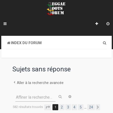
R
INDEX DU FORUM
e
c
h
Sujets sans réponse
e
r
Aller à la recherche avancée
c
Rechercher
Recherche avancée
Affiner la recherche…
h
e
582 résultats trouvés
Page
1
sur
24
1
2
3
4
5
24
…
Suivan