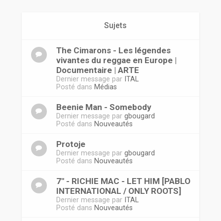
r
Sujets
The Cimarons - Les légendes
vivantes du reggae en Europe |
Documentaire | ARTE
Dernier message par
ITAL
Posté dans
Médias
Beenie Man - Somebody
Dernier message par
gbougard
Posté dans
Nouveautés
Protoje
Dernier message par
gbougard
Posté dans
Nouveautés
7" - RICHIE MAC - LET HIM [PABLO
INTERNATIONAL / ONLY ROOTS]
Dernier message par
ITAL
Posté dans
Nouveautés