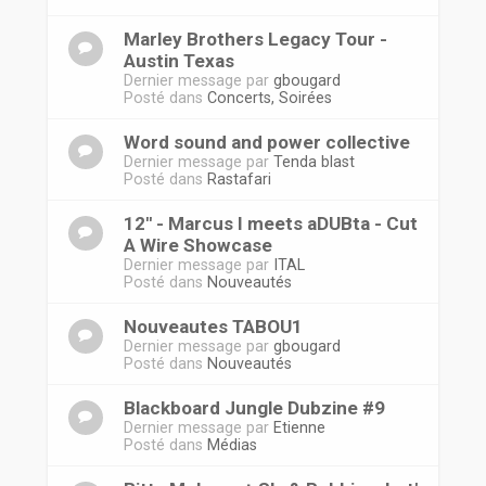
Marley Brothers Legacy Tour -
Austin Texas
Dernier message par
gbougard
Posté dans
Concerts, Soirées
Word sound and power collective
Dernier message par
Tenda blast
Posté dans
Rastafari
12'' - Marcus I meets aDUBta - Cut
A Wire Showcase
Dernier message par
ITAL
Posté dans
Nouveautés
Nouveautes TABOU1
Dernier message par
gbougard
Posté dans
Nouveautés
Blackboard Jungle Dubzine #9
Dernier message par
Etienne
Posté dans
Médias