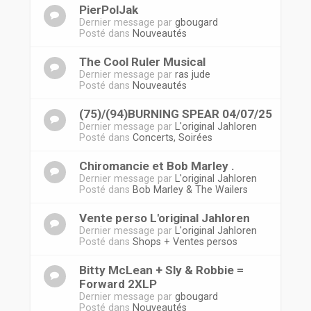
PierPolJak
Dernier message par
gbougard
Posté dans
Nouveautés
The Cool Ruler Musical
Dernier message par
ras jude
Posté dans
Nouveautés
(75)/(94)BURNING SPEAR 04/07/25
Dernier message par
L'original Jahloren
Posté dans
Concerts, Soirées
Chiromancie et Bob Marley .
Dernier message par
L'original Jahloren
Posté dans
Bob Marley & The Wailers
Vente perso L'original Jahloren
Dernier message par
L'original Jahloren
Posté dans
Shops + Ventes persos
Bitty McLean + Sly & Robbie =
Forward 2XLP
Dernier message par
gbougard
Posté dans
Nouveautés