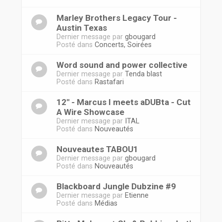
Marley Brothers Legacy Tour -
Austin Texas
Dernier message par
gbougard
Posté dans
Concerts, Soirées
Word sound and power collective
Dernier message par
Tenda blast
Posté dans
Rastafari
12'' - Marcus I meets aDUBta - Cut
A Wire Showcase
Dernier message par
ITAL
Posté dans
Nouveautés
Nouveautes TABOU1
Dernier message par
gbougard
Posté dans
Nouveautés
Blackboard Jungle Dubzine #9
Dernier message par
Etienne
Posté dans
Médias