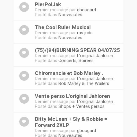
PierPolJak
Dernier message par
gbougard
Posté dans
Nouveautés
The Cool Ruler Musical
Dernier message par
ras jude
Posté dans
Nouveautés
(75)/(94)BURNING SPEAR 04/07/25
Dernier message par
L'original Jahloren
Posté dans
Concerts, Soirées
Chiromancie et Bob Marley .
Dernier message par
L'original Jahloren
Posté dans
Bob Marley & The Wailers
Vente perso L'original Jahloren
Dernier message par
L'original Jahloren
Posté dans
Shops + Ventes persos
Bitty McLean + Sly & Robbie =
Forward 2XLP
Dernier message par
gbougard
Posté dans
Nouveautés