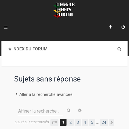
R
INDEX DU FORUM
e
c
h
Sujets sans réponse
e
r
Aller à la recherche avancée
c
Rechercher
Recherche avancée
Affiner la recherche…
h
e
582 résultats trouvés
Page
1
sur
24
1
2
3
4
5
24
…
Suivan