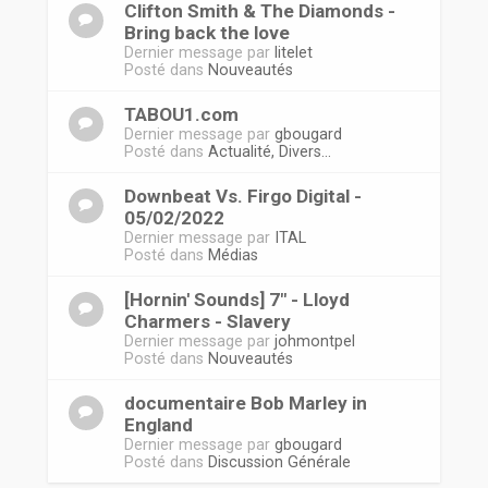
Clifton Smith & The Diamonds -
Bring back the love
Dernier message par
litelet
Posté dans
Nouveautés
TABOU1.com
Dernier message par
gbougard
Posté dans
Actualité, Divers...
Downbeat Vs. Firgo Digital -
05/02/2022
Dernier message par
ITAL
Posté dans
Médias
[Hornin' Sounds] 7" - Lloyd
Charmers - Slavery
Dernier message par
johmontpel
Posté dans
Nouveautés
documentaire Bob Marley in
England
Dernier message par
gbougard
Posté dans
Discussion Générale