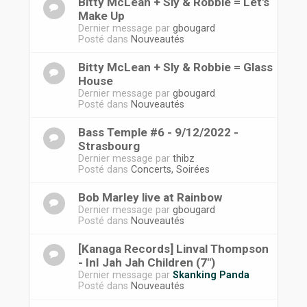
Bitty McLean + Sly & Robbie = Let's
Make Up
Dernier message par
gbougard
Posté dans
Nouveautés
Bitty McLean + Sly & Robbie = Glass
House
Dernier message par
gbougard
Posté dans
Nouveautés
Bass Temple #6 - 9/12/2022 -
Strasbourg
Dernier message par
thibz
Posté dans
Concerts, Soirées
Bob Marley live at Rainbow
Dernier message par
gbougard
Posté dans
Nouveautés
[Kanaga Records] Linval Thompson
- InI Jah Jah Children (7")
Dernier message par
Skanking Panda
Posté dans
Nouveautés