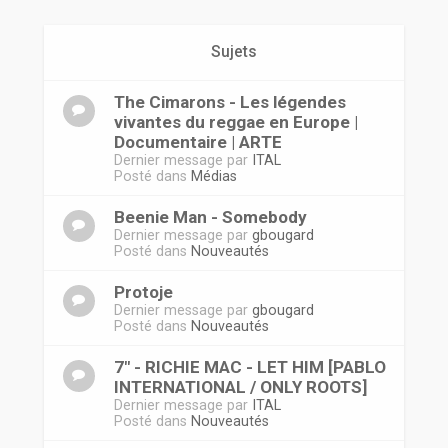
r
Sujets
The Cimarons - Les légendes
vivantes du reggae en Europe |
Documentaire | ARTE
Dernier message par
ITAL
Posté dans
Médias
Beenie Man - Somebody
Dernier message par
gbougard
Posté dans
Nouveautés
Protoje
Dernier message par
gbougard
Posté dans
Nouveautés
7" - RICHIE MAC - LET HIM [PABLO
INTERNATIONAL / ONLY ROOTS]
Dernier message par
ITAL
Posté dans
Nouveautés