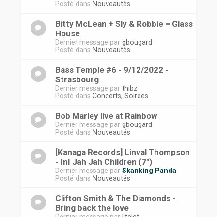
Posté dans
Nouveautés
Bitty McLean + Sly & Robbie = Glass
House
Dernier message par
gbougard
Posté dans
Nouveautés
Bass Temple #6 - 9/12/2022 -
Strasbourg
Dernier message par
thibz
Posté dans
Concerts, Soirées
Bob Marley live at Rainbow
Dernier message par
gbougard
Posté dans
Nouveautés
[Kanaga Records] Linval Thompson
- InI Jah Jah Children (7")
Dernier message par
Skanking Panda
Posté dans
Nouveautés
Clifton Smith & The Diamonds -
Bring back the love
Dernier message par
litelet