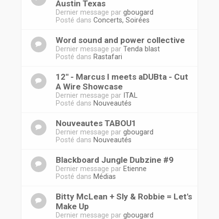
Austin Texas
Dernier message par
gbougard
Posté dans
Concerts, Soirées
Word sound and power collective
Dernier message par
Tenda blast
Posté dans
Rastafari
12'' - Marcus I meets aDUBta - Cut
A Wire Showcase
Dernier message par
ITAL
Posté dans
Nouveautés
Nouveautes TABOU1
Dernier message par
gbougard
Posté dans
Nouveautés
Blackboard Jungle Dubzine #9
Dernier message par
Etienne
Posté dans
Médias
Bitty McLean + Sly & Robbie = Let's
Make Up
Dernier message par
gbougard