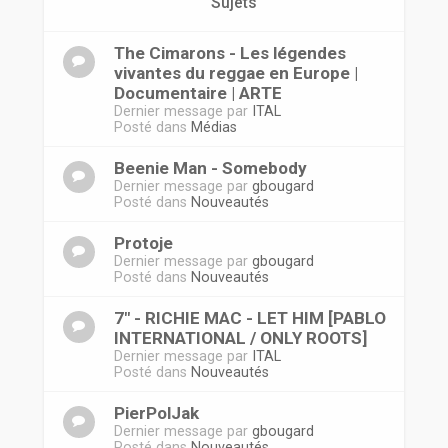
r
Sujets
The Cimarons - Les légendes
vivantes du reggae en Europe |
Documentaire | ARTE
Dernier message par
ITAL
Posté dans
Médias
Beenie Man - Somebody
Dernier message par
gbougard
Posté dans
Nouveautés
Protoje
Dernier message par
gbougard
Posté dans
Nouveautés
7" - RICHIE MAC - LET HIM [PABLO
INTERNATIONAL / ONLY ROOTS]
Dernier message par
ITAL
Posté dans
Nouveautés
PierPolJak
Dernier message par
gbougard
Posté dans
Nouveautés